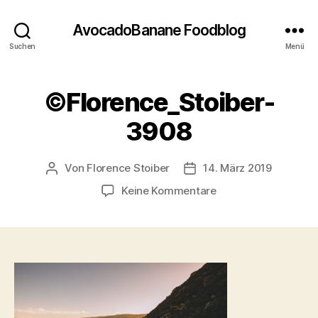
AvocadoBanane Foodblog
Suchen
Menü
©Florence_Stoiber-
3908
Von
Florence Stoiber
14. März 2019
Beitragsautor
Veröffentlichungsdatum
zu
Keine Kommentare
©Florence_Stoiber-
3908