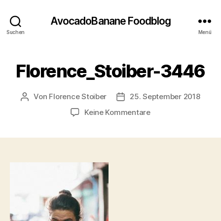
AvocadoBanane Foodblog
Suchen
Menü
Florence_Stoiber-3446
Von
Florence Stoiber
25. September 2018
Beitragsautor
Veröffentlichungsdatum
zu
Keine Kommentare
Florence_Stoiber-
3446