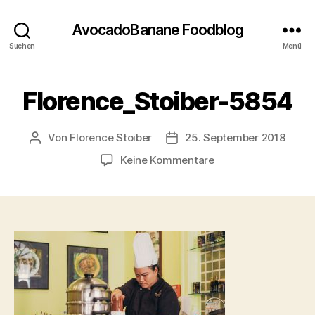
AvocadoBanane Foodblog
Suchen
Menü
Florence_Stoiber-5854
Von
Florence Stoiber
25. September 2018
Beitragsautor
Veröffentlichungsdatum
zu
Keine Kommentare
Florence_Stoiber-
5854