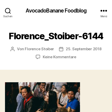
AvocadoBanane Foodblog
Suchen
Menü
Florence_Stoiber-6144
Von
Florence Stoiber
25. September 2018
Beitragsautor
Veröffentlichungsdatum
zu
Keine Kommentare
Florence_Stoiber-
6144