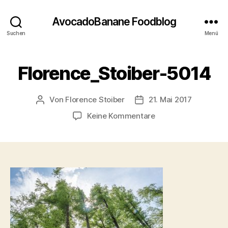
AvocadoBanane Foodblog
Suchen
Menü
Florence_Stoiber-5014
Von
Florence Stoiber
21. Mai 2017
Beitragsautor
Veröffentlichungsdatum
zu
Keine Kommentare
Florence_Stoiber-
5014