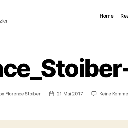
Home
Re
zler
nce_Stoibe
on
Florence Stoiber
21. Mai 2017
Keine Komme
ragsautor
Veröffentlichungsdatum