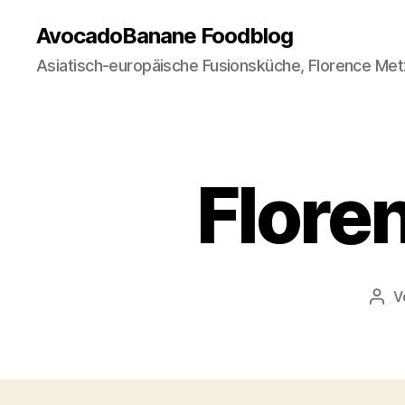
AvocadoBanane Foodblog
Asiatisch-europäische Fusionsküche, Florence Met
Flore
V
Beit