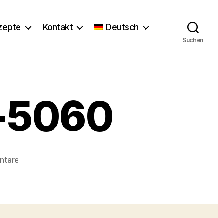
zepte
Kontakt
Deutsch
Suchen
r-5060
zu
ntare
Florence_Stoiber-
5060