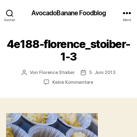
AvocadoBanane Foodblog
Suchen
Menü
4e188-florence_stoiber-
1-3
Von
Florence Stoiber
5. Juni 2013
Beitragsautor
Veröffentlichungsdatum
zu
Keine Kommentare
4e188-
florence_stoiber-
1-
3