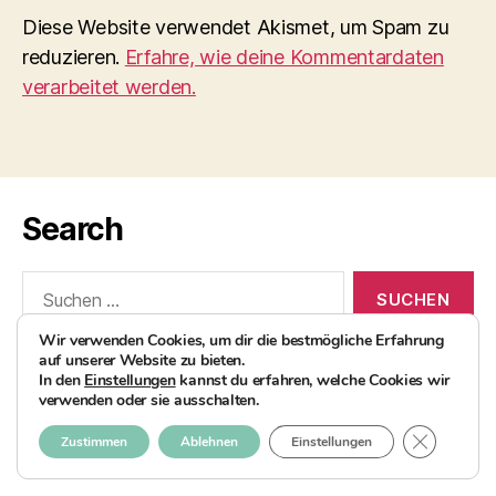
Diese Website verwendet Akismet, um Spam zu
reduzieren.
Erfahre, wie deine Kommentardaten
verarbeitet werden.
Search
Suchen
nach:
Wir verwenden Cookies, um dir die bestmögliche Erfahrung
auf unserer Website zu bieten.
In den
Einstellungen
kannst du erfahren, welche Cookies wir
verwenden oder sie ausschalten.
© 2026
AvocadoBanane Foodblog
Nach oben
↑
GDPR COO
Zustimmen
Ablehnen
Einstellungen
Impressum