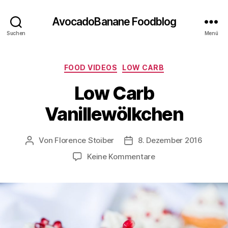
AvocadoBanane Foodblog
Suchen
Menü
Kategorien
FOOD VIDEOS
LOW CARB
Low Carb
Vanillewölkchen
Von
Florence Stoiber
8. Dezember 2016
Beitragsautor
Veröffentlichungsdatum
zu
Keine Kommentare
Low
Carb
Vanillewölkchen