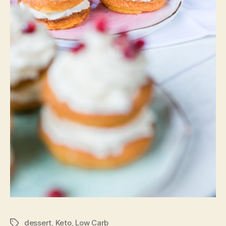
dessert
,
Keto
,
Low Carb
Schlagwörter