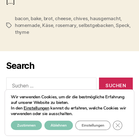
[…]
bacon
,
bake
,
brot
,
cheese
,
chives
,
hausgemacht
,
homemade
,
Käse
,
rosemary
,
selbstgebacken
,
Speck
,
Schlagwörter
thyme
Search
Suchen
nach:
Wir verwenden Cookies, um dir die bestmögliche Erfahrung
auf unserer Website zu bieten.
In den
Einstellungen
kannst du erfahren, welche Cookies wir
verwenden oder sie ausschalten.
© 2026
AvocadoBanane Foodblog
Nach oben
↑
GDPR COO
Zustimmen
Ablehnen
Einstellungen
Impressum