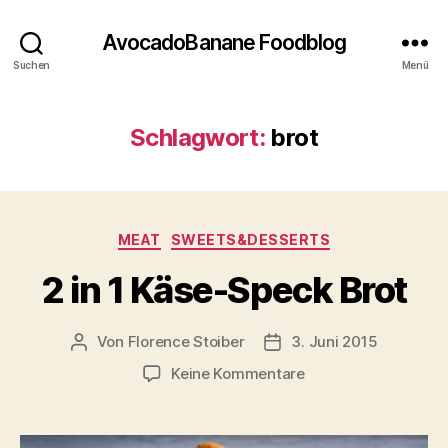
AvocadoBanane Foodblog
Suchen
Menü
Schlagwort:
brot
Kategorien
MEAT
SWEETS&DESSERTS
2 in 1 Käse-Speck Brot
Von
Florence Stoiber
3. Juni 2015
Beitragsautor
Veröffentlichungsdatum
zu
Keine Kommentare
2
in
1