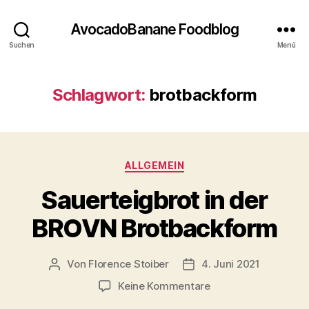
AvocadoBanane Foodblog
Suchen
Menü
Schlagwort:
brotbackform
Kategorien
ALLGEMEIN
Sauerteigbrot in der
BROVN Brotbackform
Von
Florence Stoiber
4. Juni 2021
Beitragsautor
Veröffentlichungsdatum
zu
Keine Kommentare
Sauerteigbrot