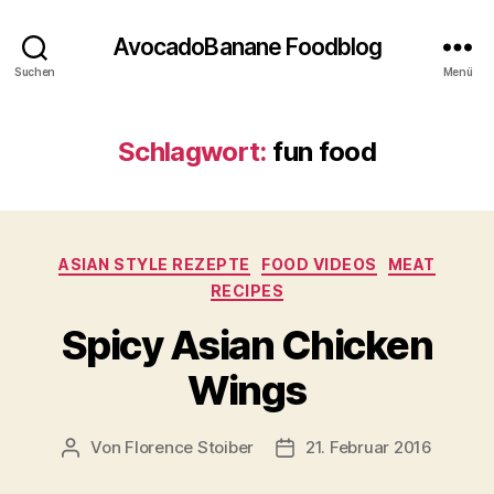
AvocadoBanane Foodblog
Suchen
Menü
Schlagwort:
fun food
Kategorien
ASIAN STYLE REZEPTE
FOOD VIDEOS
MEAT
RECIPES
Spicy Asian Chicken
Wings
Von
Florence Stoiber
21. Februar 2016
Beitragsautor
Veröffentlichungsdatum