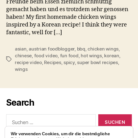
Freunde beim Essen ziemlich schmutzig
gemacht haben und es trotzdem sehr genossen
haben! My first homemade chicken wings
inspired by a Korean recipe! I think they were
fantastic, well for […]
asian
,
austrian foodblogger
,
bbq
,
chicken wings
,
chinese
,
food video
,
fun food
,
hot wings
,
korean
,
Schlagwörter
recipe video
,
Recipes
,
spicy
,
super bowl recipes
,
wings
Search
Suchen
nach:
Wir verwenden Cookies, um dir die bestmögliche