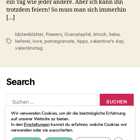
ein Tag wie jeder andere. Aber ich kann ihn
trotzdem feiern! So muss man sich immerhin
[…]
blütenblätter
,
flowers
,
Granatapfel
,
kitsch
,
liebe
,
lieferei
,
love
,
pomegranate
,
tipps
,
valentine's day
,
Schlagwörter
valentinstag
Search
Suchen
nach:
Wir verwenden Cookies, um dir die bestmögliche Erfahrung
auf unserer Website zu bieten.
In den
Einstellungen
kannst du erfahren, welche Cookies wir
verwenden oder sie ausschalten.
© 2026
AvocadoBanane Foodblog
Nach oben
↑