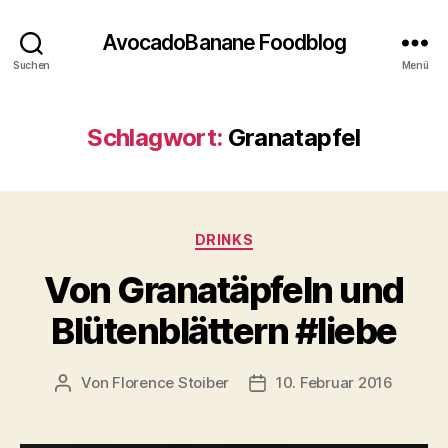
AvocadoBanane Foodblog
Suchen
Menü
Schlagwort:
Granatapfel
Kategorien
DRINKS
Von Granatäpfeln und
Blütenblättern #liebe
Von
Florence Stoiber
10. Februar 2016
Beitragsautor
Veröffentlichungsdatum