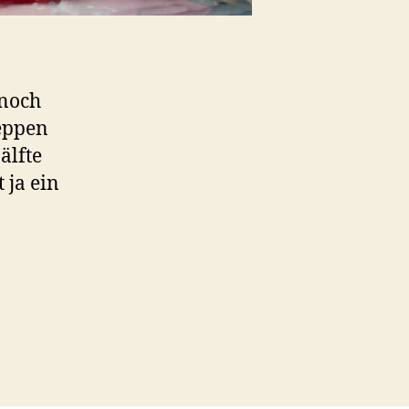
 noch
peppen
älfte
 ja ein