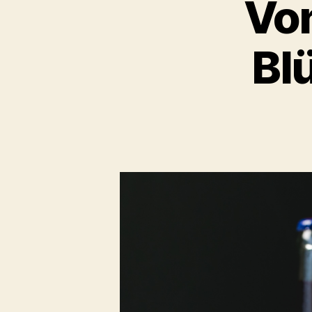
Von
Bl