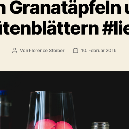
 Granatäpfeln
ütenblättern #li
Von
Florence Stoiber
10. Februar 2016
Beitragsautor
Veröffentlichungsdatum