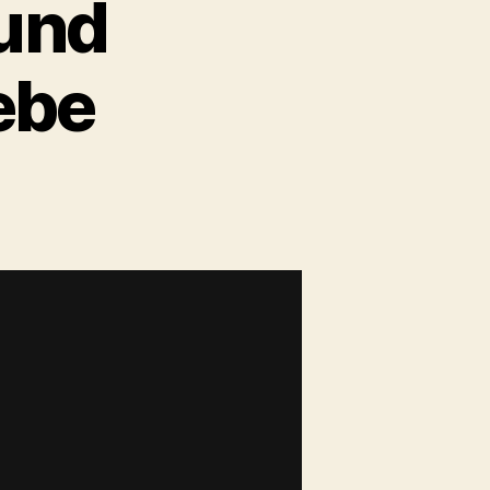
 und
ebe