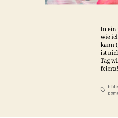
In ein
wie ic
kann (
ist ni
Tag wi
feiern
blüte
Schlagwö
pome