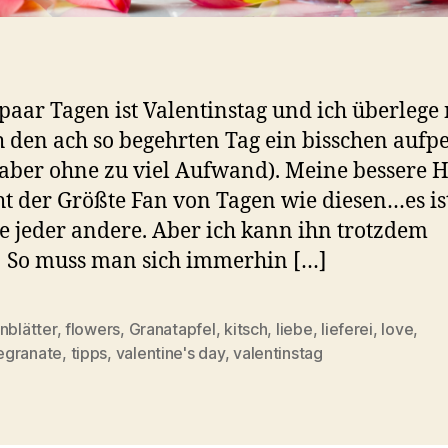
 paar Tagen ist Valentinstag und ich überlege
h den ach so begehrten Tag ein bisschen auf
aber ohne zu viel Aufwand). Meine bessere H
cht der Größte Fan von Tagen wie diesen…es ist
e jeder andere. Aber ich kann ihn trotzdem
! So muss man sich immerhin […]
nblätter
,
flowers
,
Granatapfel
,
kitsch
,
liebe
,
lieferei
,
love
,
rter
granate
,
tipps
,
valentine's day
,
valentinstag