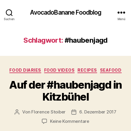
AvocadoBanane Foodblog
Suchen
Menü
Schlagwort:
#haubenjagd
Kategorien
FOOD DIARIES
FOOD VIDEOS
RECIPES
SEAFOOD
Auf der #haubenjagd in
Kitzbühel
Von
Florence Stoiber
6. Dezember 2017
Beitragsautor
Veröffentlichungsdatum
zu
Keine Kommentare
Auf