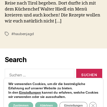
Reise nach Tirol begeben. Dort durfte ich mit
dem Küchenchef Walter Hiedl ein Menü
kreieren und auch kochen! Die Rezepte wollen
wir euch natürlich nicht […]
#haubenjagd
Schlagwörter
Search
Suchen
nach:
Wir verwenden Cookies, um dir die bestmögliche
Erfahrung auf unserer Website zu bieten.
In den
Einstellungen
kannst du erfahren, welche Cookies
wir verwenden oder sie ausschalten.
© 2026
AvocadoBanane Foodblog
Nach oben
↑
GDPR C
Zustimmen
Ablehnen
Einstellungen