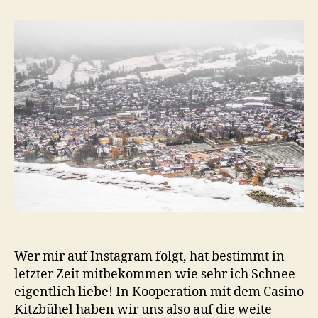
der
#haubenjagd
in
Kitzbühel
Wer mir auf Instagram folgt, hat bestimmt in
letzter Zeit mitbekommen wie sehr ich Schnee
eigentlich liebe! In Kooperation mit dem Casino
Kitzbühel haben wir uns also auf die weite