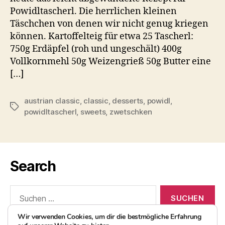
Powidltascherl. Die herrlichen kleinen
Täschchen von denen wir nicht genug kriegen
können. Kartoffelteig für etwa 25 Tascherl:
750g Erdäpfel (roh und ungeschält) 400g
Vollkornmehl 50g Weizengrieß 50g Butter eine
[…]
austrian classic
,
classic
,
desserts
,
powidl
,
Schlagwörter
powidltascherl
,
sweets
,
zwetschken
Search
Suchen
nach:
Wir verwenden Cookies, um dir die bestmögliche Erfahrung