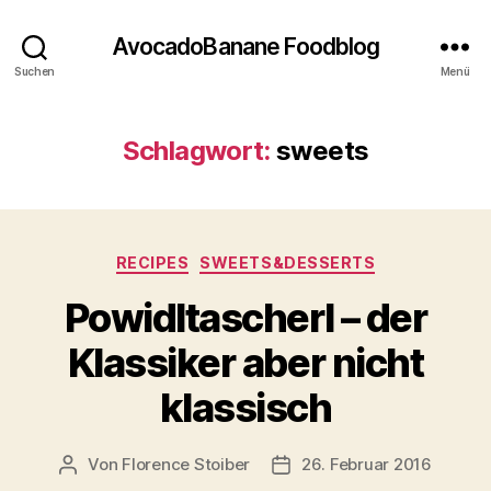
AvocadoBanane Foodblog
Suchen
Menü
Schlagwort:
sweets
Kategorien
RECIPES
SWEETS&DESSERTS
Powidltascherl – der
Klassiker aber nicht
klassisch
Von
Florence Stoiber
26. Februar 2016
Beitragsautor
Veröffentlichungsdatum