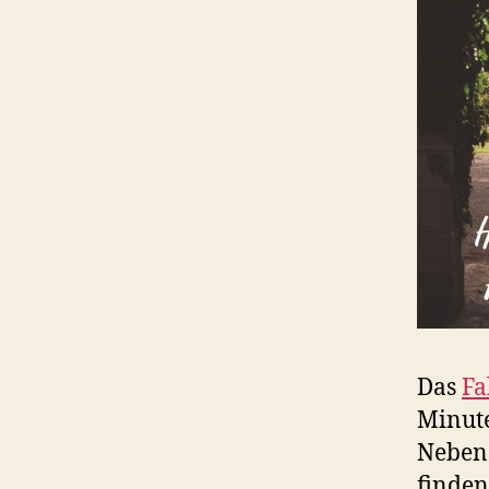
Das
Fa
Minute
Nebens
finden