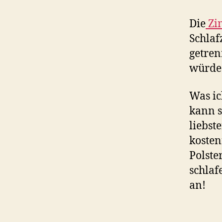
Die
Zi
Schlaf
getren
würde 
Was ic
kann s
liebst
kosten
Polste
schlaf
an!