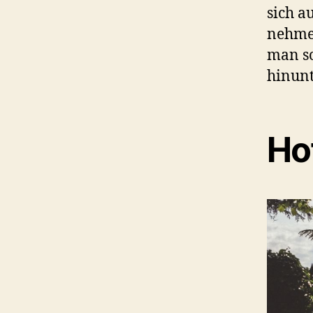
sich a
nehmen
man so
hinunt
Ho