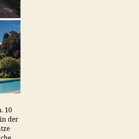
a. 10
in der
tze
iche