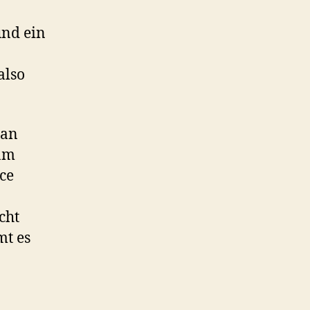
und ein
also
Man
 am
ce
cht
mt es