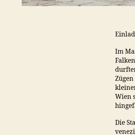
Einla
Im Mai
Falken
durfte
Zügen 
kleine
Wien s
hingef
Die St
venezi