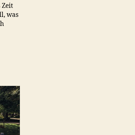
 Zeit
l, was
ch