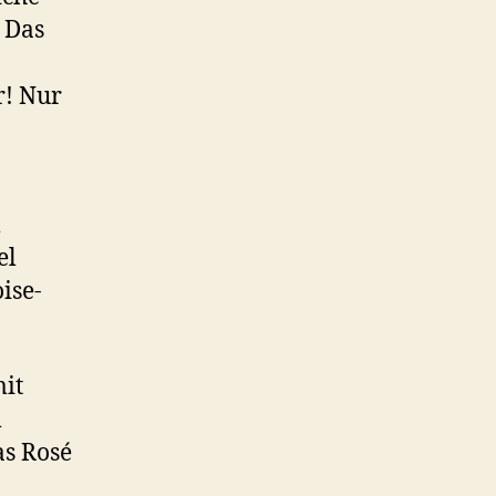
 Das
r! Nur
l
el
ise-
mit
m
as Rosé