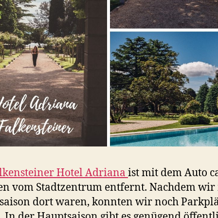
lkensteiner Hotel Adriana
ist mit dem Auto c
n vom Stadtzentrum entfernt. Nachdem wir 
aison dort waren, konnten wir noch Parkplä
. In der Hauptsaison gibt es genügend öffentl