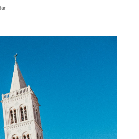
zu
tar
Travel
Guide
–
Zadar,
Kroatien