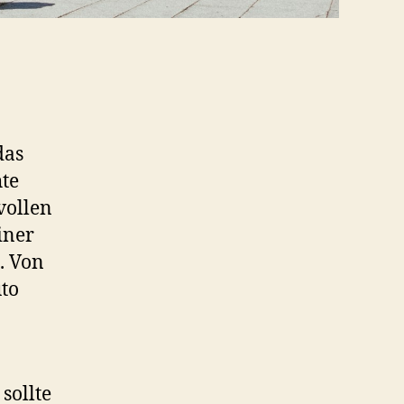
das
hte
vollen
iner
. Von
uto
sollte