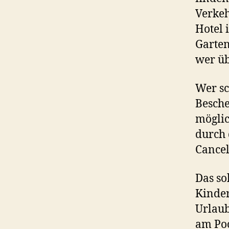
Verkeh
Hotel 
Garten
wer üb
Wer sc
Besche
möglic
durch 
Cancel
Das so
Kinder
Urlaub
am Poo