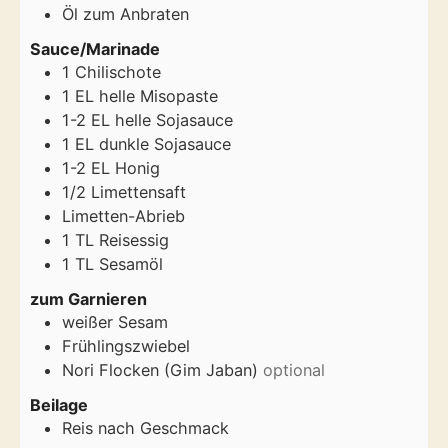
Öl zum Anbraten
Sauce/Marinade
1
Chilischote
1
EL
helle Misopaste
1-2
EL
helle Sojasauce
1
EL
dunkle Sojasauce
1-2
EL
Honig
1/2
Limettensaft
Limetten-Abrieb
1
TL
Reisessig
1
TL
Sesamöl
zum Garnieren
weißer Sesam
Frühlingszwiebel
Nori Flocken (Gim Jaban)
optional
Beilage
Reis nach Geschmack