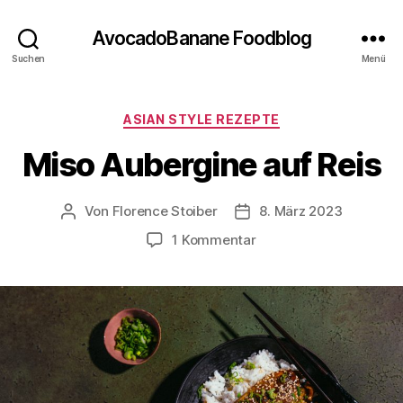
AvocadoBanane Foodblog
Suchen
Menü
Kategorien
ASIAN STYLE REZEPTE
Miso Aubergine auf Reis
Von
Florence Stoiber
8. März 2023
Beitragsautor
Veröffentlichungsdatum
zu
1 Kommentar
Miso
Aubergine
auf
Reis