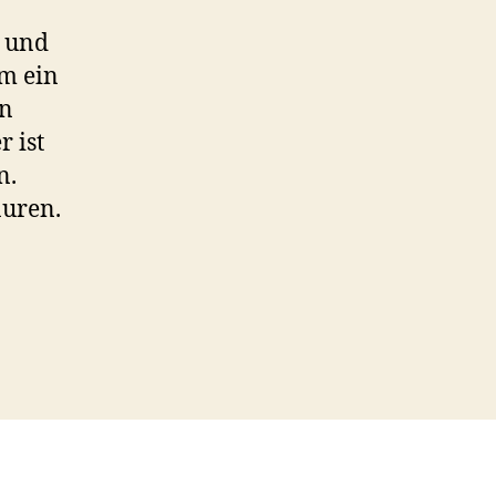
h und
em ein
en
 ist
n.
äuren.