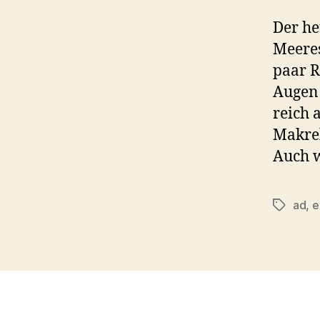
Der he
Meeres
paar R
Augen 
reich 
Makrel
Auch w
ad
,
e
Schlagwö