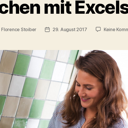
chen mit Excels
n
Florence Stoiber
29. August 2017
Keine Kom
gsautor
Veröffentlichungsdatum