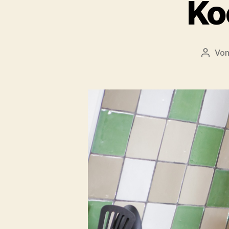
Ko
Vo
Beitra