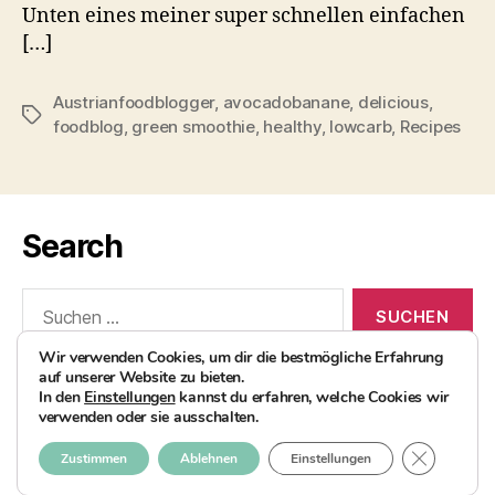
Unten eines meiner super schnellen einfachen
[…]
Austrianfoodblogger
,
avocadobanane
,
delicious
,
Schlagwörter
foodblog
,
green smoothie
,
healthy
,
lowcarb
,
Recipes
Search
Suchen
nach:
Wir verwenden Cookies, um dir die bestmögliche Erfahrung
auf unserer Website zu bieten.
In den
Einstellungen
kannst du erfahren, welche Cookies wir
verwenden oder sie ausschalten.
© 2026
AvocadoBanane Foodblog
Nach oben
↑
GDPR COO
Zustimmen
Ablehnen
Einstellungen
Impressum