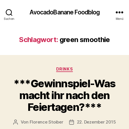
AvocadoBanane Foodblog
Suchen
Menü
Schlagwort:
green smoothie
Kategorien
DRINKS
***Gewinnspiel-Was
macht ihr nach den
Feiertagen?***
Von
Florence Stoiber
22. Dezember 2015
Beitragsautor
Veröffentlichungsdatum