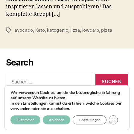
inspirieren lassen und ausprobieren! Das
komplette Rezept […]
avocado
,
Keto
,
ketogenic
,
lizza
,
lowcarb
,
pizza
Schlagwörter
Search
Suchen
nach:
Wir verwenden Cookies, um dir die bestmögliche Erfahrung
auf unserer Website zu bieten.
In den
Einstellungen
kannst du erfahren, welche Cookies wir
verwenden oder sie ausschalten.
© 2026
AvocadoBanane Foodblog
Nach oben
↑
GDPR COO
Zustimmen
Ablehnen
Einstellungen
Impressum