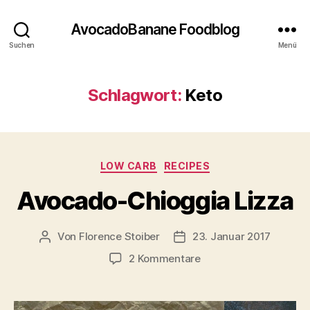
AvocadoBanane Foodblog
Suchen
Menü
Schlagwort:
Keto
Kategorien
LOW CARB
RECIPES
Avocado-Chioggia Lizza
Von
Florence Stoiber
23. Januar 2017
Beitragsautor
Veröffentlichungsdatum
zu
2 Kommentare
Avocado-
Chioggia
Lizza