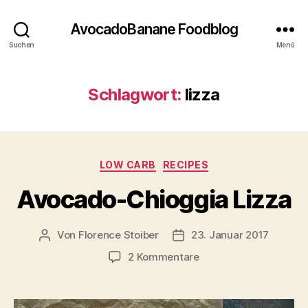
AvocadoBanane Foodblog
Suchen
Menü
Schlagwort:
lizza
Kategorien
LOW CARB
RECIPES
Avocado-Chioggia Lizza
Von
Florence Stoiber
23. Januar 2017
Beitragsautor
Veröffentlichungsdatum
zu
2 Kommentare
Avocado-
Chioggia
Lizza