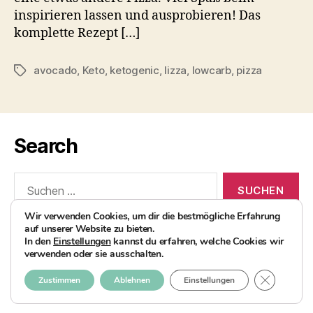
inspirieren lassen und ausprobieren! Das
komplette Rezept […]
avocado
,
Keto
,
ketogenic
,
lizza
,
lowcarb
,
pizza
Schlagwörter
Search
Suchen
nach:
Wir verwenden Cookies, um dir die bestmögliche Erfahrung
auf unserer Website zu bieten.
In den
Einstellungen
kannst du erfahren, welche Cookies wir
verwenden oder sie ausschalten.
© 2026
AvocadoBanane Foodblog
Nach oben
↑
GDPR COO
Zustimmen
Ablehnen
Einstellungen
Impressum