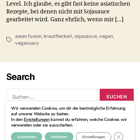
Level. Ich glaube, es gibt fast keine asiatischen
Rezepte, bei denen nicht mit Sojasauce
gearbeitet wird. Ganz ehrlich, wenn mir […]
asian fusion
,
krautfleckerl
,
sojasauce
,
vegan
,
Schlagwörter
veganuary
Search
Suchen
nach:
Wir verwenden Cookies, um dir die bestmögliche Erfahrung
auf unserer Website zu bieten.
In den
Einstellungen
kannst du erfahren, welche Cookies wir
verwenden oder sie ausschalten.
© 2026
AvocadoBanane Foodblog
Nach oben
↑
GDPR COO
Zustimmen
Ablehnen
Einstellungen
Impressum