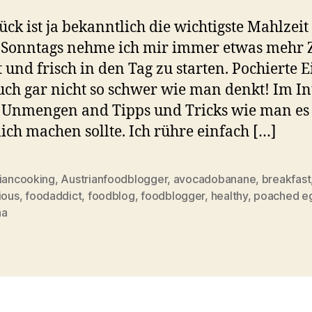
ück ist ja bekanntlich die wichtigste Mahlzeit
 Sonntags nehme ich mir immer etwas mehr Z
 und frisch in den Tag zu starten. Pochierte E
uch gar nicht so schwer wie man denkt! Im In
s Unmengen and Tipps und Tricks wie man es
ich machen sollte. Ich rühre einfach […]
riancooking
,
Austrianfoodblogger
,
avocadobanane
,
breakfast
ious
,
foodaddict
,
foodblog
,
foodblogger
,
healthy
,
poached e
rter
na