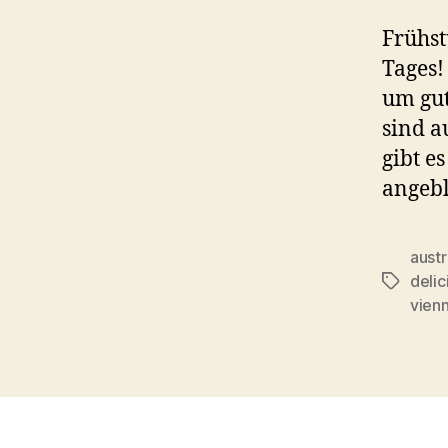
Frühst
Tages!
um gut
sind a
gibt e
angebl
aust
delic
Schlagwö
vien