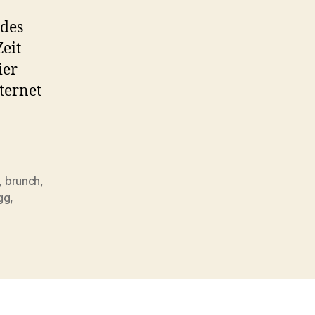
 des
eit
ier
ternet
,
brunch
,
gg
,