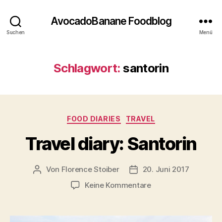
AvocadoBanane Foodblog
Suchen
Menü
Schlagwort:
santorin
Kategorien
FOOD DIARIES
TRAVEL
Travel diary: Santorin
Von
Florence Stoiber
20. Juni 2017
Beitragsautor
Veröffentlichungsdatum
zu
Keine Kommentare
Travel
diary:
Santorin