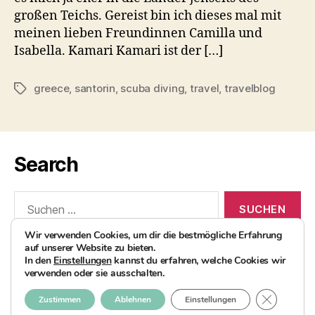
großen Teichs. Gereist bin ich dieses mal mit
meinen lieben Freundinnen Camilla und
Isabella. Kamari Kamari ist der […]
greece
,
santorin
,
scuba diving
,
travel
,
travelblog
Schlagwörter
Search
Suchen
nach:
Wir verwenden Cookies, um dir die bestmögliche Erfahrung
auf unserer Website zu bieten.
In den
Einstellungen
kannst du erfahren, welche Cookies wir
verwenden oder sie ausschalten.
© 2026
AvocadoBanane Foodblog
Nach oben
↑
GDPR COO
Zustimmen
Ablehnen
Einstellungen
Impressum