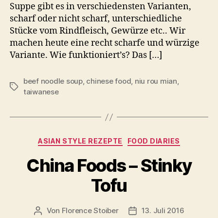
Suppe gibt es in verschiedensten Varianten,
scharf oder nicht scharf, unterschiedliche
Stücke vom Rindfleisch, Gewürze etc.. Wir
machen heute eine recht scharfe und würzige
Variante. Wie funktioniert’s? Das […]
beef noodle soup
,
chinese food
,
niu rou mian
,
Schlagwörter
taiwanese
Kategorien
ASIAN STYLE REZEPTE
FOOD DIARIES
China Foods – Stinky
Tofu
Von
Florence Stoiber
13. Juli 2016
Beitragsautor
Veröffentlichungsdatum