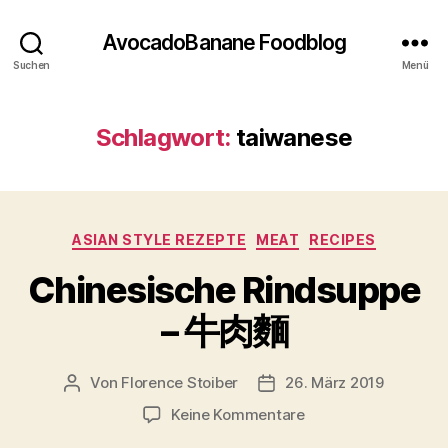
AvocadoBanane Foodblog
Suchen
Menü
Schlagwort:
taiwanese
Kategorien
ASIAN STYLE REZEPTE
MEAT
RECIPES
Chinesische Rindsuppe
– 牛肉麵
Von
Florence Stoiber
26. März 2019
Beitragsautor
Veröffentlichungsdatum
zu
Keine Kommentare
Chinesische