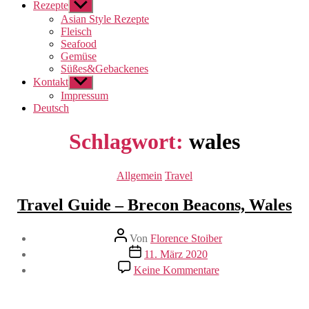
Rezepte
Untermenü
anzeigen
Asian Style Rezepte
Fleisch
Seafood
Gemüse
Süßes&Gebackenes
Kontakt
Untermenü
anzeigen
Impressum
Deutsch
Schlagwort:
wales
Kategorien
Allgemein
Travel
Travel Guide – Brecon Beacons, Wales
Beitragsautor
Von
Florence Stoiber
Veröffentlichungsdatum
11. März 2020
zu
Keine Kommentare
Travel
Guide
–