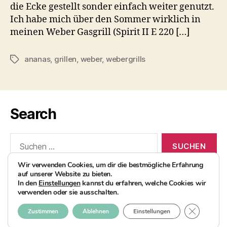
die Ecke gestellt sonder einfach weiter genutzt.
Ich habe mich über den Sommer wirklich in
meinen Weber Gasgrill (Spirit II E 220 […]
ananas
,
grillen
,
weber
,
webergrills
Schlagwörter
Search
Suchen
nach:
Wir verwenden Cookies, um dir die bestmögliche Erfahrung
auf unserer Website zu bieten.
In den
Einstellungen
kannst du erfahren, welche Cookies wir
verwenden oder sie ausschalten.
© 2026
AvocadoBanane Foodblog
Nach oben
↑
GDPR COO
Zustimmen
Ablehnen
Einstellungen
Impressum