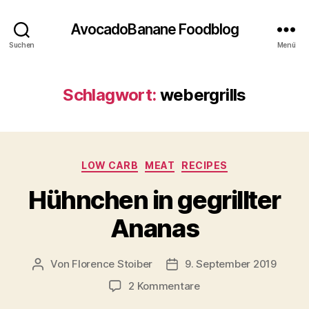
AvocadoBanane Foodblog
Suchen
Menü
Schlagwort:
webergrills
Kategorien
LOW CARB
MEAT
RECIPES
Hühnchen in gegrillter
Ananas
Von
Florence Stoiber
9. September 2019
Beitragsautor
Veröffentlichungsdatum
zu
2 Kommentare
Hühnchen