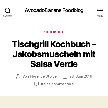
AvocadoBanane Foodblog
Suchen
Menü
Kategorien
KOCHBUCH
Tischgrill Kochbuch –
Jakobsmuscheln mit
Salsa Verde
Von
Florence Stoiber
23. Juni 2019
Beitragsautor
Veröffentlichungsdatum
zu
Keine Kommentare
Tischgrill
Kochbuch
–
Jakobsmuscheln