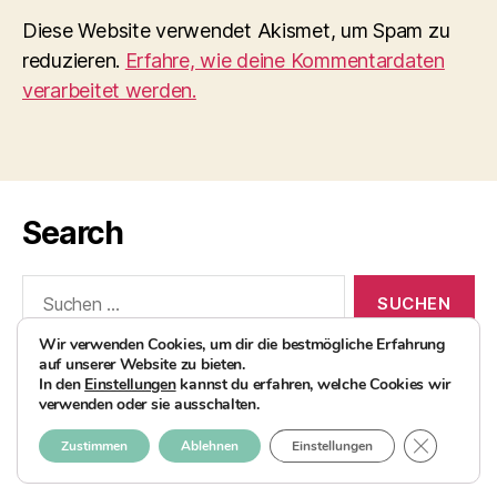
Diese Website verwendet Akismet, um Spam zu
reduzieren.
Erfahre, wie deine Kommentardaten
verarbeitet werden.
Search
Suchen
nach:
Wir verwenden Cookies, um dir die bestmögliche Erfahrung
auf unserer Website zu bieten.
In den
Einstellungen
kannst du erfahren, welche Cookies wir
verwenden oder sie ausschalten.
© 2026
AvocadoBanane Foodblog
Nach oben
↑
GDPR COO
Zustimmen
Ablehnen
Einstellungen
Impressum