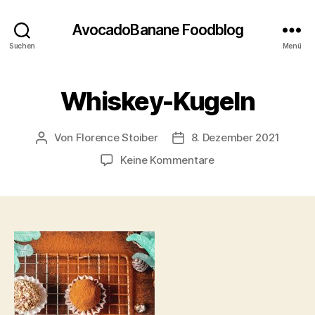
AvocadoBanane Foodblog
Suchen
Menü
Whiskey-Kugeln
Von
Florence Stoiber
8. Dezember 2021
Beitragsautor
Veröffentlichungsdatum
zu
Keine Kommentare
Whiskey-
Kugeln