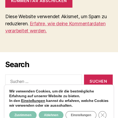
Diese Website verwendet Akismet, um Spam zu
reduzieren.
Erfahre, wie deine Kommentardaten
verarbeitet werden.
Search
Suchen
nach:
Wir verwenden Cookies, um dir die bestmögliche
Erfahrung auf unserer Website zu bieten.
In den
Einstellungen
kannst du erfahren, welche Cookies
wir verwenden oder sie ausschalten.
© 2026
AvocadoBanane Foodblog
Nach oben
↑
GDPR C
Zustimmen
Ablehnen
Einstellungen
Impressum