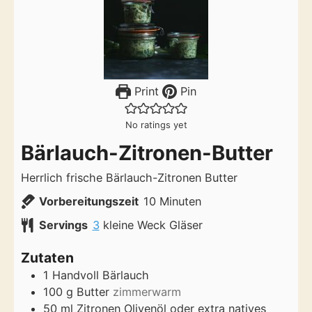
Print
Pin
No ratings yet
Bärlauch-Zitronen-Butter
Herrlich frische Bärlauch-Zitronen Butter
Minuten
Vorbereitungszeit
10
Minuten
Servings
3
kleine Weck Gläser
Zutaten
1
Handvoll
Bärlauch
100
g
Butter
zimmerwarm
50
ml
Zitronen Olivenöl oder extra natives