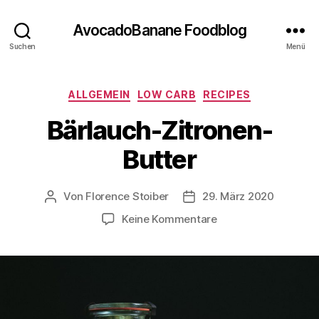
AvocadoBanane Foodblog
Suchen
Menü
Kategorien
ALLGEMEIN
LOW CARB
RECIPES
Bärlauch-Zitronen-
Butter
Von
Florence Stoiber
29. März 2020
Beitragsautor
Veröffentlichungsdatum
zu
Keine Kommentare
Bärlauch-
Zitronen-
Butter