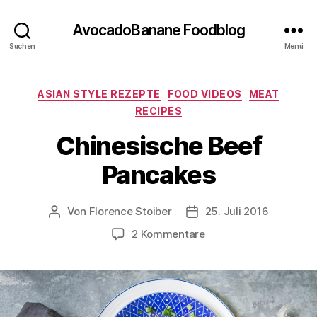
AvocadoBanane Foodblog
Suchen
Menü
Kategorien
ASIAN STYLE REZEPTE
FOOD VIDEOS
MEAT
RECIPES
Chinesische Beef
Pancakes
Von
Florence Stoiber
25. Juli 2016
Beitragsautor
Veröffentlichungsdatum
zu
2 Kommentare
Chinesische
Beef
Pancakes