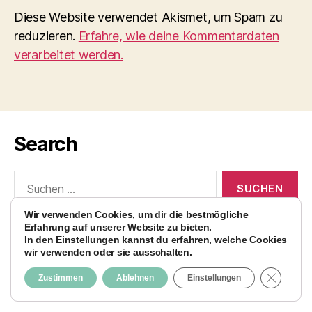
Diese Website verwendet Akismet, um Spam zu
reduzieren.
Erfahre, wie deine Kommentardaten
verarbeitet werden.
Search
Suchen
nach:
Wir verwenden Cookies, um dir die bestmögliche
Erfahrung auf unserer Website zu bieten.
In den
Einstellungen
kannst du erfahren, welche Cookies
wir verwenden oder sie ausschalten.
© 2026
AvocadoBanane Foodblog
Nach oben
↑
GDPR C
Zustimmen
Ablehnen
Einstellungen
Impressum