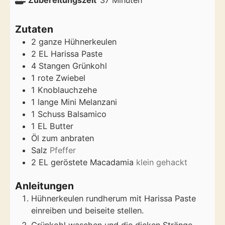
Zubereitungszeit
37
Minuten
Zutaten
2
ganze Hühnerkeulen
2
EL Harissa Paste
4
Stangen Grünkohl
1
rote Zwiebel
1
Knoblauchzehe
1
lange Mini Melanzani
1
Schuss Balsamico
1
EL Butter
Öl zum anbraten
Salz
Pfeffer
2
EL geröstete Macadamia
klein gehackt
Anleitungen
Hühnerkeulen rundherum mit Harissa Paste
einreiben und beiseite stellen.