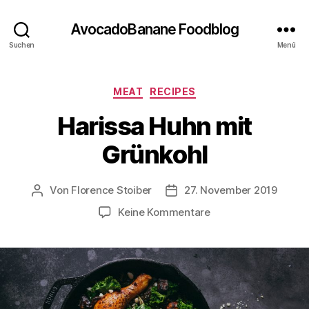
AvocadoBanane Foodblog
Suchen
Menü
Kategorien
MEAT
RECIPES
Harissa Huhn mit
Grünkohl
Von
Florence Stoiber
27. November 2019
Beitragsautor
Veröffentlichungsdatum
zu
Keine Kommentare
Harissa
Huhn
mit
Grünkohl