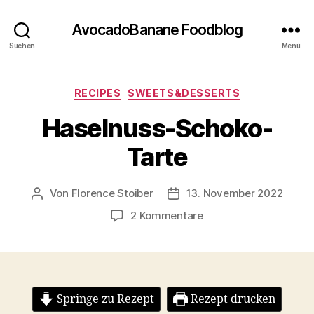
AvocadoBanane Foodblog
Suchen
Menü
Kategorien
RECIPES
SWEETS&DESSERTS
Haselnuss-Schoko-
Tarte
Von
Florence Stoiber
13. November 2022
Beitragsautor
Veröffentlichungsdatum
zu
2 Kommentare
Haselnuss-
Schoko-
Tarte
Springe zu Rezept
Rezept drucken