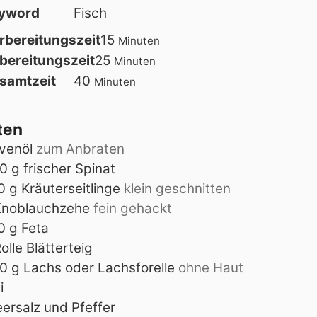
yword
Fisch
Minuten
rbereitungszeit
15
Minuten
Minuten
bereitungszeit
25
Minuten
Minuten
samtzeit
40
Minuten
ten
ivenöl
zum Anbraten
0
g
frischer Spinat
0
g
Kräuterseitlinge
klein geschnitten
Knoblauchzehe
fein gehackt
0
g
Feta
olle
Blätterteig
0
g
Lachs oder Lachsforelle
ohne Haut
i
ersalz und Pfeffer