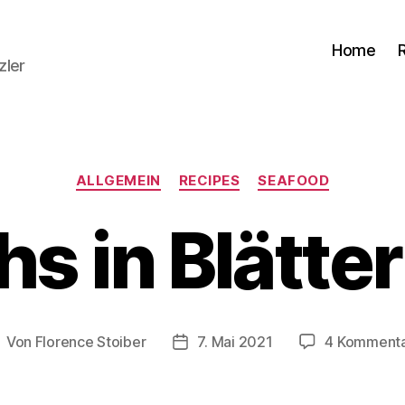
Home
zler
Kategorien
ALLGEMEIN
RECIPES
SEAFOOD
hs in Blätter
Von
Florence Stoiber
7. Mai 2021
4 Komment
eitragsautor
Veröffentlichungsdatum