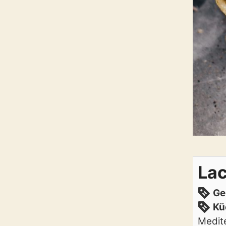
Lac
Ge
Kü
Medit