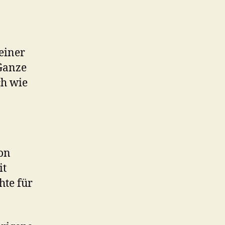
 einer
 Ganze
ch wie
von
it
hte für