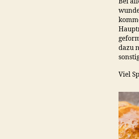
Bei al
wunder
kommen
Hauptr
geform
dazu n
sonsti
Viel S