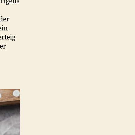
brigens
 der
ein
rteig
er