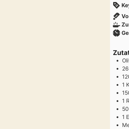
Ke
Vo
Zu
Ge
Zuta
Ol
26
12
1
15
1
R
50
1
E
Me