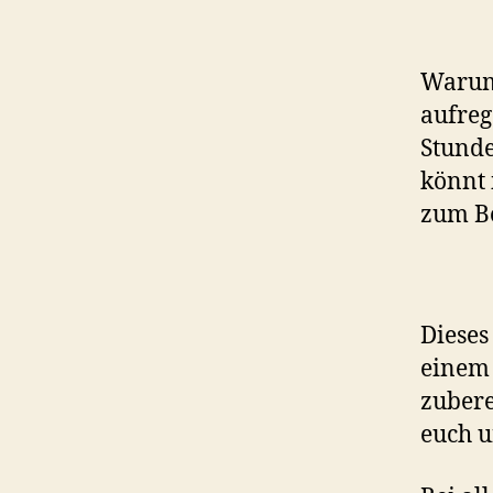
Warum
aufreg
Stunde
könnt 
zum Be
Dieses
eine
zubere
euch u