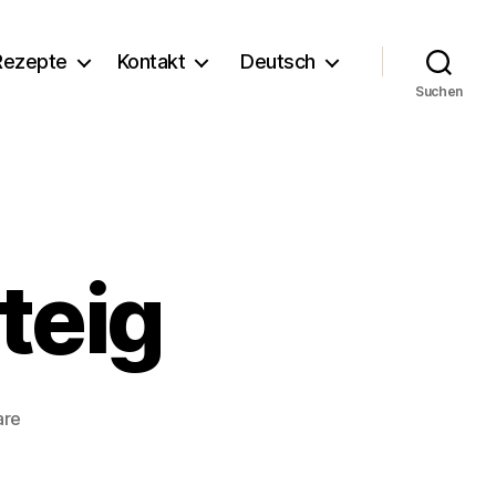
Rezepte
Kontakt
Deutsch
Suchen
teig
zu
are
Lachs
in