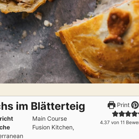
hs im Blätterteig
Print
richt
Main Course
4.37
von
11
Bewe
che
Fusion Kitchen,
erranean