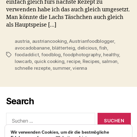
einfach gleich fürs nächste Rezept zu
verwenden habe ich das auch gleich umgesetzt.
Man könnte die Lachs Täschchen auch gleich
als Hauptspeise […]
austria
,
austriancooking
,
Austrianfoodblogger
,
avocadobanane
,
blätterteig
,
delicious
,
fish
,
foodaddict
,
foodblog
,
foodphotography
,
healthy
,
Schlagwörter
lowcarb
,
quick cooking
,
recipe
,
Recipes
,
salmon
,
schnelle rezepte
,
summer
,
vienna
Search
Suchen
nach:
Wir verwenden Cookies, um dir die bestmögliche