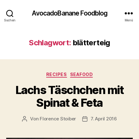
AvocadoBanane Foodblog
Suchen
Menü
Schlagwort:
blätterteig
Kategorien
RECIPES
SEAFOOD
Lachs Täschchen mit
Spinat & Feta
Von
Florence Stoiber
7. April 2016
Beitragsautor
Veröffentlichungsdatum