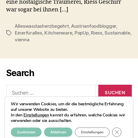
eine nostalgische Träumerei, Riess Geschirr
war sogar bei ihnen […]
Alleswasdasherzbegehrt
,
Austrianfoodblogger
,
Einerfüralles
,
Kitchenware
,
PopUp
,
Riess
,
Sustainable
,
Schlagwörter
vienna
Search
Suchen
nach:
Wir verwenden Cookies, um dir die bestmögliche Erfahrung
auf unserer Website zu bieten.
In den
Einstellungen
kannst du erfahren, welche Cookies wir
verwenden oder sie ausschalten.
© 2026
AvocadoBanane Foodblog
Nach oben
↑
GDPR COO
Zustimmen
Ablehnen
Einstellungen
Impressum