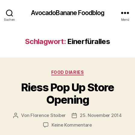
AvocadoBanane Foodblog
Suchen
Menü
Schlagwort:
Einerfüralles
Kategorien
FOOD DIARIES
Riess Pop Up Store
Opening
Von
Florence Stoiber
25. November 2014
Beitragsautor
Veröffentlichungsdatum
zu
Keine Kommentare
Riess