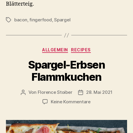
Blätterteig.
bacon
,
fingerfood
,
Spargel
Schlagwörter
Kategorien
ALLGEMEIN
RECIPES
Spargel-Erbsen
Flammkuchen
Von
Florence Stoiber
28. Mai 2021
Beitragsautor
Veröffentlichungsdatum
zu
Keine Kommentare
Spargel-
Erbsen
Flammkuchen