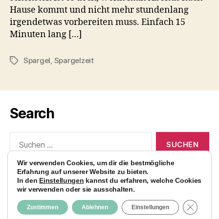
Hause kommt und nicht mehr stundenlang
irgendetwas vorbereiten muss. Einfach 15
Minuten lang […]
Spargel
,
Spargelzeit
Schlagwörter
Search
Suchen
nach:
Wir verwenden Cookies, um dir die bestmögliche
Erfahrung auf unserer Website zu bieten.
In den
Einstellungen
kannst du erfahren, welche Cookies
wir verwenden oder sie ausschalten.
© 2026
AvocadoBanane Foodblog
Nach oben
↑
GDPR C
Zustimmen
Ablehnen
Einstellungen
Impressum