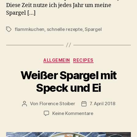
Diese Zeit nutze ich jedes Jahr um meine
Spargel […]
flammkuchen
,
schnelle rezepte
,
Spargel
Schlagwörter
Kategorien
ALLGEMEIN
RECIPES
Weißer Spargel mit
Speck und Ei
Von
Florence Stoiber
7. April 2018
Beitragsautor
Veröffentlichungsdatum
zu
Keine Kommentare
Weißer
Spargel
mit