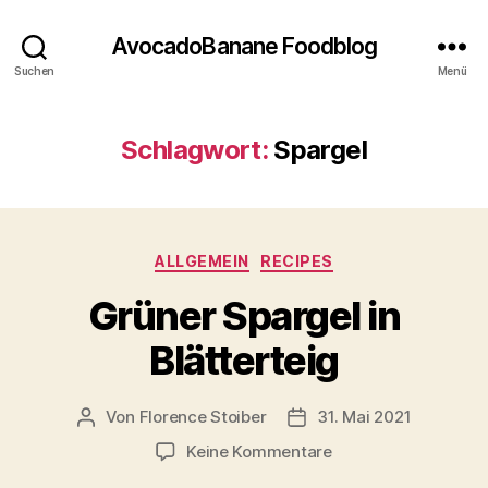
AvocadoBanane Foodblog
Suchen
Menü
Schlagwort:
Spargel
Kategorien
ALLGEMEIN
RECIPES
Grüner Spargel in
Blätterteig
Von
Florence Stoiber
31. Mai 2021
Beitragsautor
Veröffentlichungsdatum
zu
Keine Kommentare
Grüner