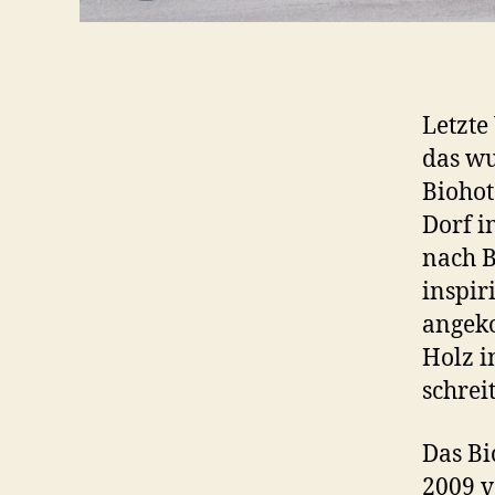
Letzte
das wu
Biohot
Dorf i
nach B
inspir
angek
Holz i
schreit
Das Bi
2009 