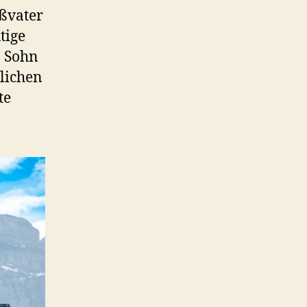
oßvater
tige
n Sohn
dlichen
te