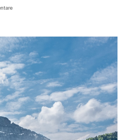
zu
ntare
Travel
Guide
–
Biohotel
Schwanen
Bizau