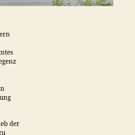
gern
s
umtes
regenz
on
nung
ieb der
zu