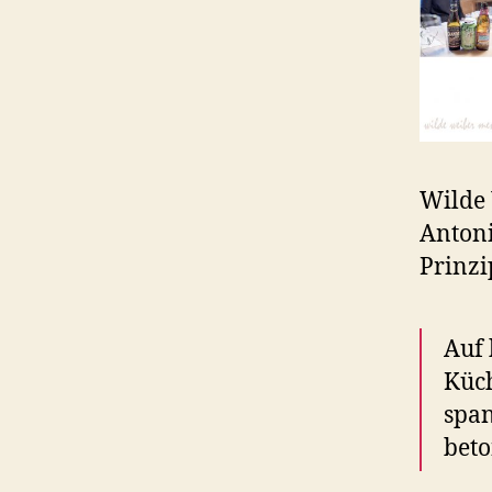
Wilde 
Antoni
Prinz
Auf 
Küch
span
beto