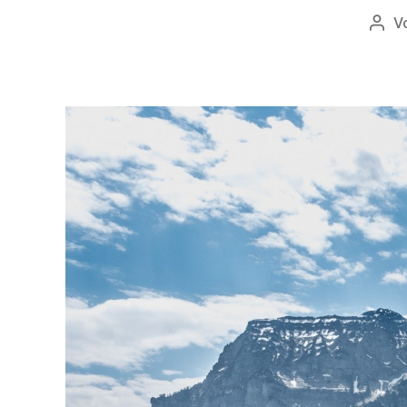
V
Beit