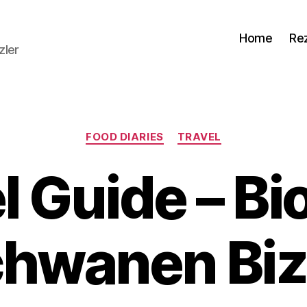
Home
Re
zler
Kategorien
FOOD DIARIES
TRAVEL
l Guide – Bi
hwanen Bi