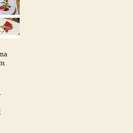
ama
em
-
l