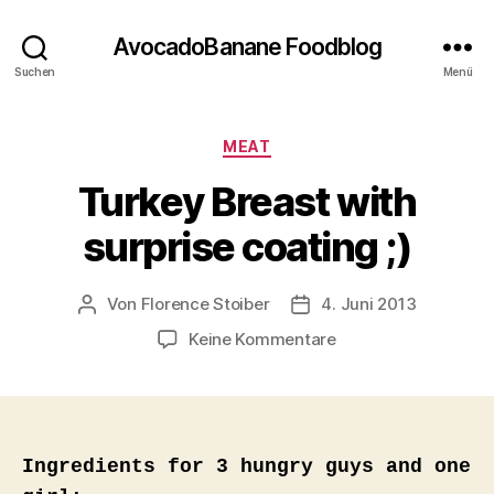
AvocadoBanane Foodblog
Suchen
Menü
Kategorien
MEAT
Turkey Breast with
surprise coating ;)
Von
Florence Stoiber
4. Juni 2013
Beitragsautor
Veröffentlichungsdatum
zu
Keine Kommentare
Turkey
Breast
with
surprise
coating
Ingredients for 3 hungry guys and one
;)