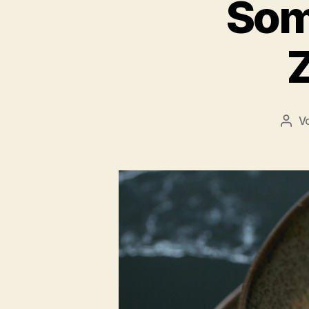
Som
V
Beit