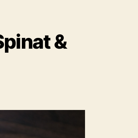
pinat &
m