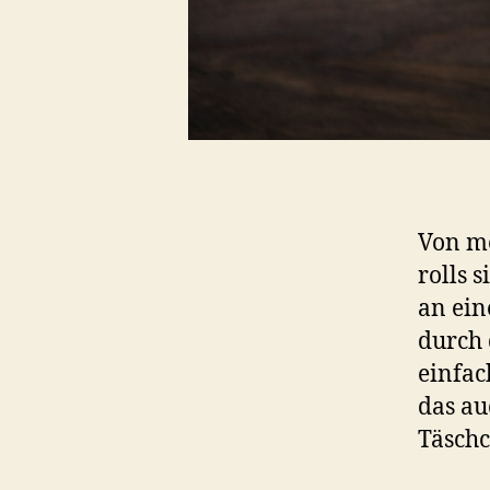
Von me
rolls 
an ein
durch 
einfac
das au
Täschc