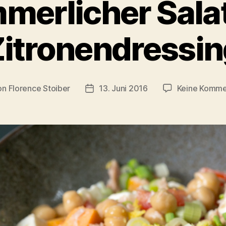
merlicher Salat
Zitronendressin
on
Florence Stoiber
13. Juni 2016
Keine Komme
ragsautor
Veröffentlichungsdatum