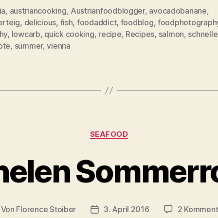
ia
,
austriancooking
,
Austrianfoodblogger
,
avocadobanane
,
erteig
,
delicious
,
fish
,
foodaddict
,
foodblog
,
foodphotograph
rter
hy
,
lowcarb
,
quick cooking
,
recipe
,
Recipes
,
salmon
,
schnelle
pte
,
summer
,
vienna
Kategorien
SEAFOOD
nelen Sommerro
Von
Florence Stoiber
3. April 2016
2 Komment
itragsautor
Veröffentlichungsdatum