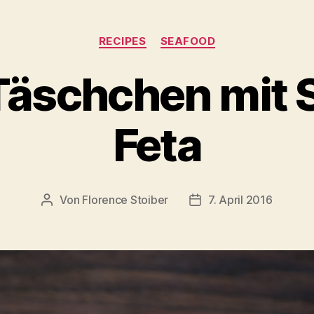
Kategorien
RECIPES
SEAFOOD
Täschchen mit S
Feta
Von
Florence Stoiber
7. April 2016
Beitragsautor
Veröffentlichungsdatu