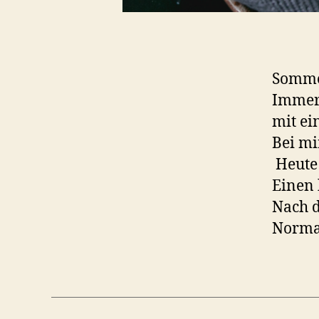
Sommer
Immer 
mit ei
Bei mi
Heute 
Einen 
Nach d
Norma