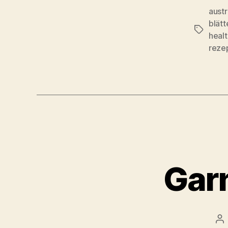
austr
blätt
Schlagwö
healt
reze
Gar
Be