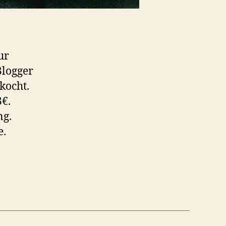
ur
Blogger
kocht.
3€.
ng.
e.