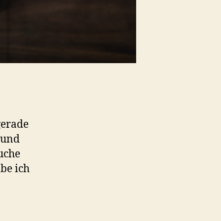
gerade
 und
auche
be ich