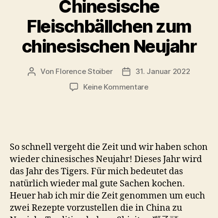
Chinesische
Fleischbällchen zum
chinesischen Neujahr
Von
Florence Stoiber
31. Januar 2022
Beitragsautor
Veröffentlichungsdatum
zu
Keine Kommentare
Shizitou
獅
子
頭
–
So schnell vergeht die Zeit und wir haben schon
Chinesische
wieder chinesisches Neujahr! Dieses Jahr wird
Fleischbällchen
das Jahr des Tigers. Für mich bedeutet das
zum
natürlich wieder mal gute Sachen kochen.
chinesischen
Neujahr
Heuer hab ich mir die Zeit genommen um euch
zwei Rezepte vorzustellen die in China zu