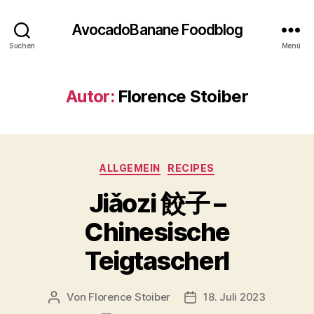
AvocadoBanane Foodblog
Suchen
Menü
Autor:
Florence Stoiber
Kategorien
ALLGEMEIN
RECIPES
Jiǎozi 餃子 –
Chinesische
Teigtascherl
Von
Florence Stoiber
18. Juli 2023
Beitragsautor
Veröffentlichungsdatum