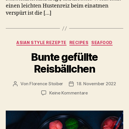
einen leichten Hustenreiz beim einatmen
verspürt ist die […]
Kategorien
ASIAN STYLE REZEPTE
RECIPES
SEAFOOD
Bunte gefüllte
Reisbällchen
Von
Florence Stoiber
18. November 2022
Beitragsautor
Veröffentlichungsdatum
zu
Keine Kommentare
Bunte
gefüllte
Reisbällchen