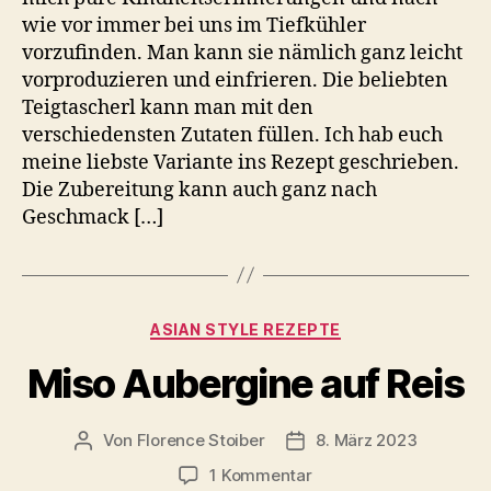
wie vor immer bei uns im Tiefkühler
vorzufinden. Man kann sie nämlich ganz leicht
vorproduzieren und einfrieren. Die beliebten
Teigtascherl kann man mit den
verschiedensten Zutaten füllen. Ich hab euch
meine liebste Variante ins Rezept geschrieben.
Die Zubereitung kann auch ganz nach
Geschmack […]
Kategorien
ASIAN STYLE REZEPTE
Miso Aubergine auf Reis
Von
Florence Stoiber
8. März 2023
Beitragsautor
Veröffentlichungsdatum
zu
1 Kommentar