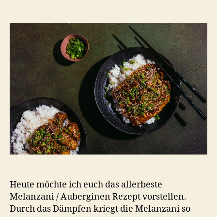
Miso
Aubergine
auf
Reis
Heute möchte ich euch das allerbeste
Melanzani / Auberginen Rezept vorstellen.
Durch das Dämpfen kriegt die Melanzani so