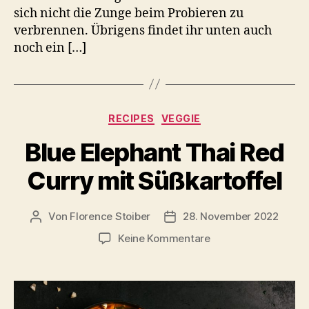
sich nicht die Zunge beim Probieren zu
verbrennen. Übrigens findet ihr unten auch
noch ein […]
Kategorien
RECIPES
VEGGIE
Blue Elephant Thai Red
Curry mit Süßkartoffel
Von
Florence Stoiber
28. November 2022
Beitragsautor
Veröffentlichungsdatum
zu
Keine Kommentare
Blue
Elephant
Thai
Red