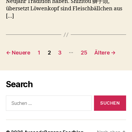
Neujahr Tradition haben. Shizitou 獅子頭,
übersetzt Löwenkopf sind Fleischbällchen aus
[…]
Seitennummerierung
…
←
Neuere
1
2
3
25
Ältere
→
der
Beiträge
Search
Suchen
nach: