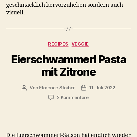
geschmacklich hervorzuheben sondern auch
visuell.
Kategorien
RECIPES
VEGGIE
Eierschwammerl Pasta
mit Zitrone
Von
Florence Stoiber
11. Juli 2022
Beitragsautor
Veröffentlichungsdatum
zu
2 Kommentare
Eierschwammerl
Pasta
mit
Zitrone
Die Eierschwammerl-Saison hat endlich wieder