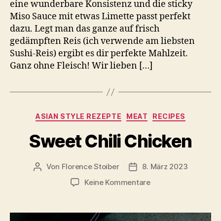
eine wunderbare Konsistenz und die sticky
Miso Sauce mit etwas Limette passt perfekt
dazu. Legt man das ganze auf frisch
gedämpften Reis (ich verwende am liebsten
Sushi-Reis) ergibt es dir perfekte Mahlzeit.
Ganz ohne Fleisch! Wir lieben […]
Kategorien
ASIAN STYLE REZEPTE
MEAT
RECIPES
Sweet Chili Chicken
Von
Florence Stoiber
8. März 2023
Beitragsautor
Veröffentlichungsdatum
zu
Keine Kommentare
Sweet
Chili
Chicken