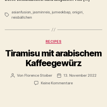
asianfusion
,
jasminreis
,
jumeokbap
,
onigiri
,
Schlagwörter
reisbällchen
Kategorien
RECIPES
Tiramisu mit arabischem
Kaffeegewürz
Von
Florence Stoiber
13. November 2022
Beitragsautor
Veröffentlichungsdatum
zu
Keine Kommentare
Tiramisu
mit
arabischem
Kaffeegewürz