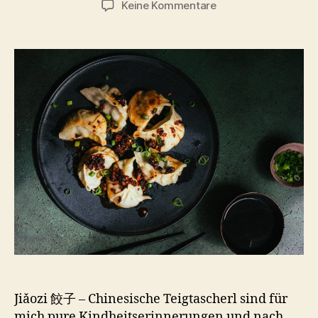
zu
Keine Kommentare
Jiǎozi
餃
子
–
Chinesische
Teigtascherl
Jiǎozi 餃子 – Chinesische Teigtascherl sind für
mich pure Kindheitserinnerungen und nach