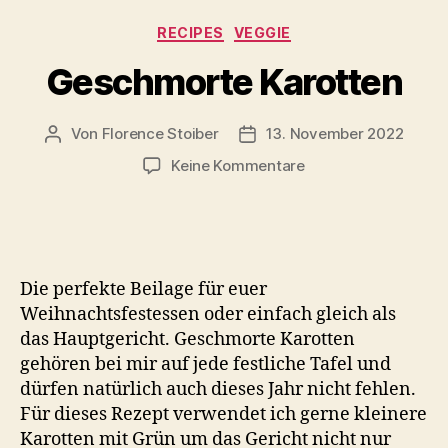
Kategorien
RECIPES
VEGGIE
Geschmorte Karotten
Von
Florence Stoiber
13. November 2022
Beitragsautor
Veröffentlichungsdatum
zu
Keine Kommentare
Geschmorte
Karotten
Die perfekte Beilage für euer
Weihnachtsfestessen oder einfach gleich als
das Hauptgericht. Geschmorte Karotten
gehören bei mir auf jede festliche Tafel und
dürfen natürlich auch dieses Jahr nicht fehlen.
Für dieses Rezept verwendet ich gerne kleinere
Karotten mit Grün um das Gericht nicht nur